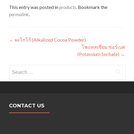
This entry was posted in
products
. Bookmark the
permalink
.
Post navigation
←
ผงโกโก้ (Alkalized Cocoa Powder)
โพแทสเซียม ซอร์เบต
(Potassium Sorbate)
→
Search for:
CONTACT US