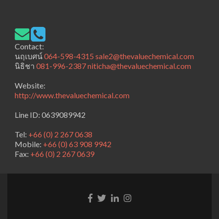
Contact:
นฤเบศน์
064-598-4315
sale2@thevaluechemical.com
นิธิชา
081-996-2387
niticha@thevaluechemical.com
Website:
http://www.thevaluechemical.com
Line ID: 0639089942
Tel:
+66 (0) 2 267 0638
Mobile:
+66 (0) 63 908 9942
Fax:
+66 (0) 2 267 0639
Facebook
Twitter
Linkedin
Instagram
link
link
link
link