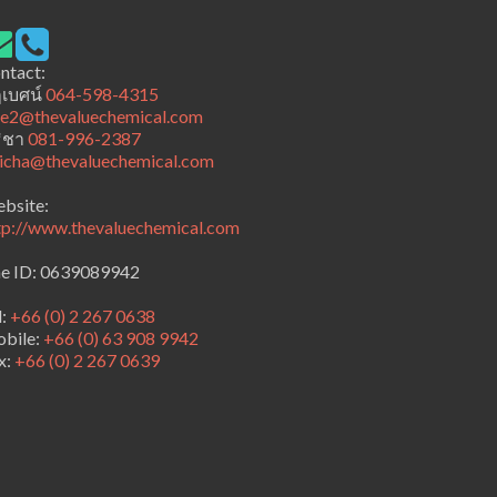
ntact:
เบศน์
064-598-4315
le2@thevaluechemical.com
ธิชา
081-996-2387
ticha@thevaluechemical.com
bsite:
tp://www.thevaluechemical.com
ne ID: 0639089942
l:
+66 (0) 2 267 0638
bile:
+66 (0) 63 908 9942
x:
+66 (0) 2 267 0639